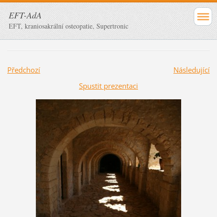
EFT-AdA
EFT, kraniosakrální osteopatie, Supertronic
Předchozí
Následující
Spustit prezentaci